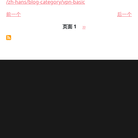
/zh-hans/blog-category/vpn-basic
前一个
后一个
分页
下一页
页面 1
››