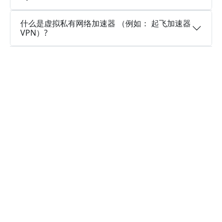
什么是虚拟私有网络加速器 （例如： 起飞加速器
VPN）?
为什么选择起飞加速器VPN?
多个服务器地区
起飞加速器VPN可以访问遍布全球多个国家的大量
服务器位置，以建立连接，并且还在继续新增。
实时速度优化
起飞加速器VPN已经在所有服务器上部署了实时速
度优化程序，让您的连接速度更快，就像火箭一样